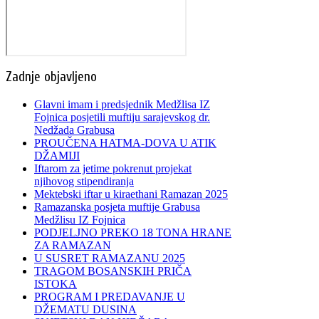
Zadnje objavljeno
Glavni imam i predsjednik Medžlisa IZ
Fojnica posjetili muftiju sarajevskog dr.
Nedžada Grabusa
PROUČENA HATMA-DOVA U ATIK
DŽAMIJI
Iftarom za jetime pokrenut projekat
njihovog stipendiranja
Mektebski iftar u kiraethani Ramazan 2025
Ramazanska posjeta muftije Grabusa
Medžlisu IZ Fojnica
PODJELJNO PREKO 18 TONA HRANE
ZA RAMAZAN
U SUSRET RAMAZANU 2025
TRAGOM BOSANSKIH PRIČA
ISTOKA
PROGRAM I PREDAVANJE U
DŽEMATU DUSINA