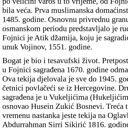
po veličini varoš u to vrijeme, od Fojn
bila veća. Prva muslimanska domaćinst
1485. godine. Osnovnu privrednu granu
osmanskom periodu predstavljalo je ru
Fojnici je Atik džamija, koju je sagrad
unuk Vojinov, 1551. godine.
Bogat je bio i tesavufski život. Pretpost
u Fojnici sagrađena 1670. godine odma
Ova tekija djelovala je sve do 1945. god
četnici povlačeći se iz Hercegovine. Dr
sagrađena je u Vukeljićima (Hukeljićim
osnovao Husein Zukić Bosnevi. Treća te
vremenu nastanka jeste tekija na Oglav
Abdurrahman Sirri Sikirić 1816. godine