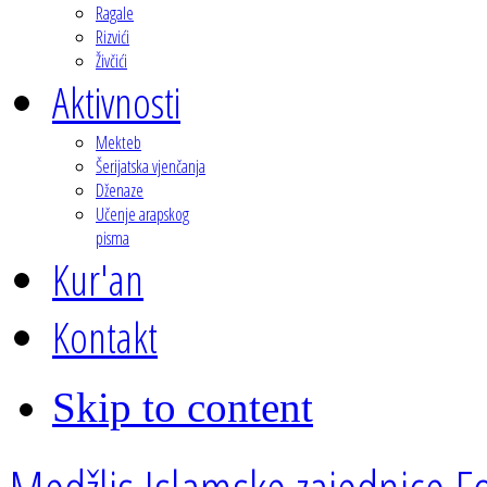
Ragale
Rizvići
Živčići
Aktivnosti
Mekteb
Šerijatska vjenčanja
Dženaze
Učenje arapskog
pisma
Kur'an
Kontakt
Skip to content