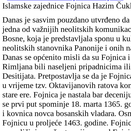
Islamske zajednice Fojnica
Hazim Čuk
Danas je sasvim pouzdano utvrđeno da 
jedna od važnijih neolitskih komunikac
Bosne, koja je predstavljala sponu u 
neolitskih stanovnika Panonije i onih n
Danas se općenito misli da su Fojnica i
Rimljana bili naseljeni pripadnicima i
Desitijata. Pretpostavlja se da je Fojni
u vrijeme tzv. Oktavijanovih ratova ko
stare ere. Fojnica je nastala bar deceniju
se prvi put spominje 18. marta 1365. go
i kovnica novca bosanskih vladara. Os
Fojnicu u proljeće 1463. godine. Fojnic