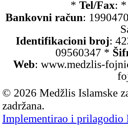
*
Tel/Fax
: 
Bankovni račun
: 199047
S
Identifikacioni broj
: 4
09560347 *
Šif
Web
: www.medzlis-fojni
fo
© 2026 Medžlis Islamske za
zadržana.
Implementirao i prilagodio