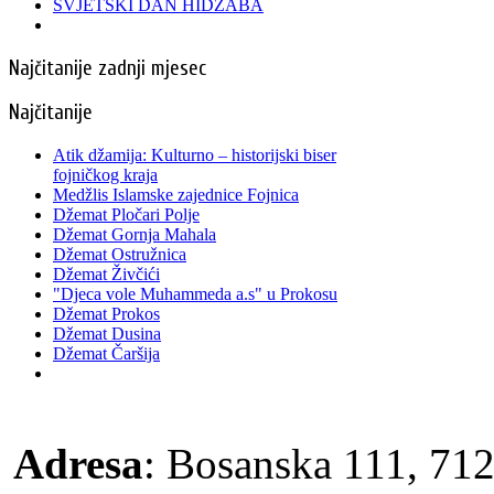
SVJETSKI DAN HIDŽABA
Najčitanije zadnji mjesec
Najčitanije
Atik džamija: Kulturno – historijski biser
fojničkog kraja
Medžlis Islamske zajednice Fojnica
Džemat Pločari Polje
Džemat Gornja Mahala
Džemat Ostružnica
Džemat Živčići
"Djeca vole Muhammeda a.s" u Prokosu
Džemat Prokos
Džemat Dusina
Džemat Čaršija
Adresa
: Bosanska 111, 712