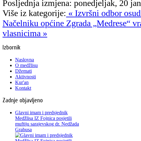
Posljednja izmjena: ponedjeljak, 20 ja
Više iz kategorije:
« Izvršni odbor osud
Načelniku općine
Zgrada „Medrese“ vr
vlasnicima »
Izbornik
Naslovna
O medžlisu
Džemati
Aktivnosti
Kur'an
Kontakt
Zadnje objavljeno
Glavni imam i predsjednik
Medžlisa IZ Fojnica posjetili
muftiju sarajevskog dr. Nedžada
Grabusa