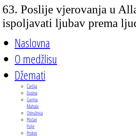
63. Poslije vjerovanja u All
ispoljavati ljubav prema lj
Naslovna
O medžlisu
Džemati
Čaršija
Dusina
Gornja
Mahala
Ostružnica
Pločari
Polje
Prokos