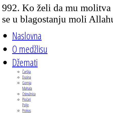
992. Ko želi da mu molitva 
se u blagostanju moli Allah
Naslovna
O medžlisu
Džemati
Čaršija
Dusina
Gornja
Mahala
Ostružnica
Pločari
Polje
Prokos