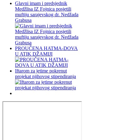
Glavni imam i predsjednik
Medžlisa IZ Fojnica posjetili
muftiju sarajevskog dr. Nedžada
Grabusa
PROUČENA HATMA-DOVA
U ATIK DŽAMIJI
Iftarom za jetime pokrenut
projekat njihovog stipendiranja