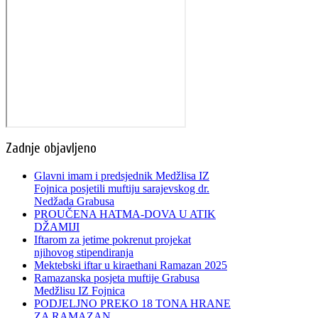
Zadnje objavljeno
Glavni imam i predsjednik Medžlisa IZ
Fojnica posjetili muftiju sarajevskog dr.
Nedžada Grabusa
PROUČENA HATMA-DOVA U ATIK
DŽAMIJI
Iftarom za jetime pokrenut projekat
njihovog stipendiranja
Mektebski iftar u kiraethani Ramazan 2025
Ramazanska posjeta muftije Grabusa
Medžlisu IZ Fojnica
PODJELJNO PREKO 18 TONA HRANE
ZA RAMAZAN