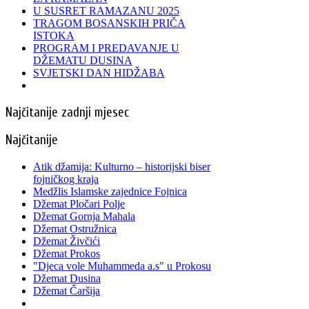
U SUSRET RAMAZANU 2025
TRAGOM BOSANSKIH PRIČA
ISTOKA
PROGRAM I PREDAVANJE U
DŽEMATU DUSINA
SVJETSKI DAN HIDŽABA
Najčitanije zadnji mjesec
Najčitanije
Atik džamija: Kulturno – historijski biser
fojničkog kraja
Medžlis Islamske zajednice Fojnica
Džemat Pločari Polje
Džemat Gornja Mahala
Džemat Ostružnica
Džemat Živčići
Džemat Prokos
"Djeca vole Muhammeda a.s" u Prokosu
Džemat Dusina
Džemat Čaršija