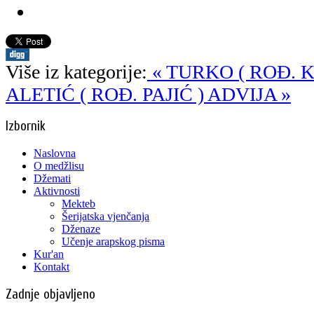
Više iz kategorije:
« TURKO ( ROĐ. 
ALETIĆ ( ROĐ. PAJIĆ ) ADVIJA »
Izbornik
Naslovna
O medžlisu
Džemati
Aktivnosti
Mekteb
Šerijatska vjenčanja
Dženaze
Učenje arapskog pisma
Kur'an
Kontakt
Zadnje objavljeno