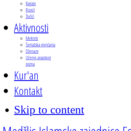
Ragale
Rizvići
Živčići
Aktivnosti
Mekteb
Šerijatska vjenčanja
Dženaze
Učenje arapskog
pisma
Kur'an
Kontakt
Skip to content