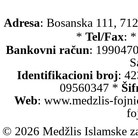
Adresa
: Bosanska 111, 712
*
Tel/Fax
: 
Bankovni račun
: 199047
S
Identifikacioni broj
: 4
09560347 *
Šif
Web
: www.medzlis-fojni
fo
© 2026 Medžlis Islamske za