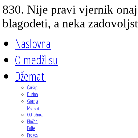
830. Nije pravi vjernik onaj
blagodeti, a neka zadovoljst
Naslovna
O medžlisu
Džemati
Čaršija
Dusina
Gornja
Mahala
Ostružnica
Pločari
Polje
Prokos