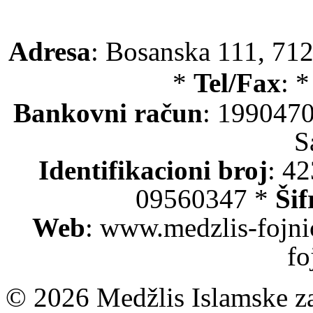
Adresa
: Bosanska 111, 712
*
Tel/Fax
: 
Bankovni račun
: 199047
S
Identifikacioni broj
: 4
09560347 *
Šif
Web
: www.medzlis-fojni
fo
© 2026 Medžlis Islamske za