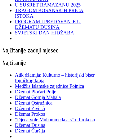
U SUSRET RAMAZANU 2025
TRAGOM BOSANSKIH PRIČA
ISTOKA
PROGRAM I PREDAVANJE U
DŽEMATU DUSINA
SVJETSKI DAN HIDŽABA
Najčitanije zadnji mjesec
Najčitanije
Atik džamija: Kulturno – historijski biser
fojničkog kraja
Medžlis Islamske zajednice Fojnica
Džemat Pločari Polje
Džemat Gornja Mahala
Džemat Ostružnica
Džemat Živčići
Džemat Prokos
"Djeca vole Muhammeda a.s" u Prokosu
Džemat Dusina
Džemat Čaršija