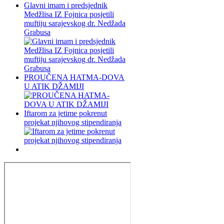
Glavni imam i predsjednik
Medžlisa IZ Fojnica posjetili
muftiju sarajevskog dr. Nedžada
Grabusa
PROUČENA HATMA-DOVA
U ATIK DŽAMIJI
Iftarom za jetime pokrenut
projekat njihovog stipendiranja