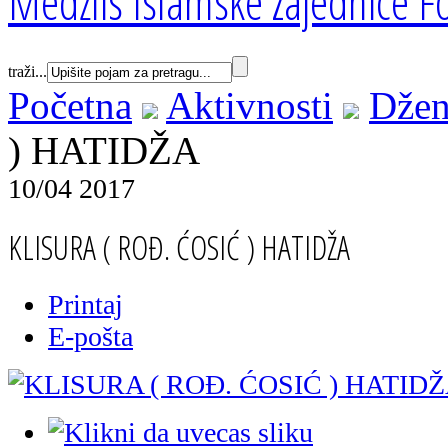
Medžlis Islamske zajednice Fo
traži...
Početna
Aktivnosti
Džen
) HATIDŽA
10/04 2017
KLISURA ( ROĐ. ĆOSIĆ ) HATIDŽA
Printaj
E-pošta