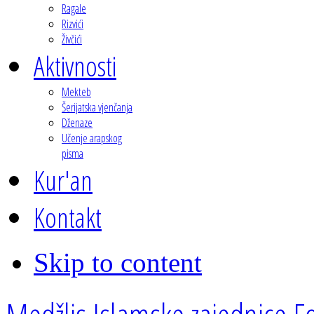
Ragale
Rizvići
Živčići
Aktivnosti
Mekteb
Šerijatska vjenčanja
Dženaze
Učenje arapskog
pisma
Kur'an
Kontakt
Skip to content