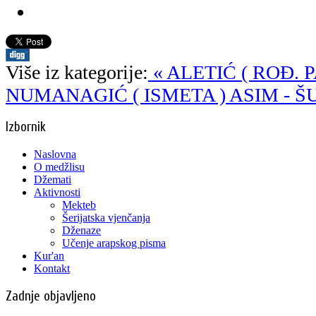
Više iz kategorije:
« ALETIĆ ( ROĐ. P
NUMANAGIĆ ( ISMETA ) ASIM - Š
Izbornik
Naslovna
O medžlisu
Džemati
Aktivnosti
Mekteb
Šerijatska vjenčanja
Dženaze
Učenje arapskog pisma
Kur'an
Kontakt
Zadnje objavljeno