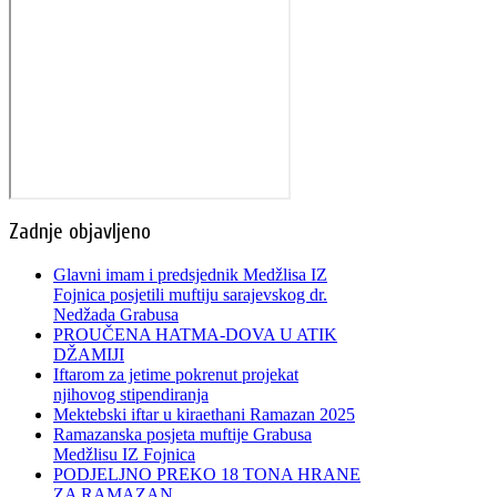
Zadnje objavljeno
Glavni imam i predsjednik Medžlisa IZ
Fojnica posjetili muftiju sarajevskog dr.
Nedžada Grabusa
PROUČENA HATMA-DOVA U ATIK
DŽAMIJI
Iftarom za jetime pokrenut projekat
njihovog stipendiranja
Mektebski iftar u kiraethani Ramazan 2025
Ramazanska posjeta muftije Grabusa
Medžlisu IZ Fojnica
PODJELJNO PREKO 18 TONA HRANE
ZA RAMAZAN