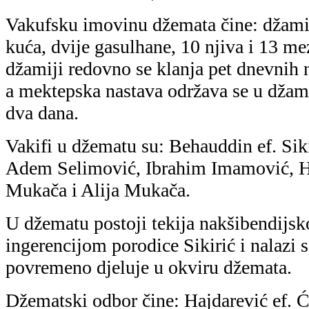
Vakufsku imovinu džemata čine: džami
kuća, dvije gasulhane, 10 njiva i 13 m
džamiji redovno se klanja pet dnevnih
a mektepska nastava održava se u džam
dva dana.
Vakifi u džematu su: Behauddin ef. Siki
Adem Selimović, Ibrahim Imamović,
Mukača i Alija Mukača.
U džematu postoji tekija nakšibendijsk
ingerencijom porodice Sikirić i nalazi 
povremeno djeluje u okviru džemata.
Džematski odbor čine: Hajdarević ef. 