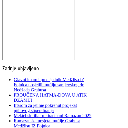
Zadnje objavljeno
Glavni imam i predsjednik Medžlisa IZ
Fojnica posjetili muftiju sarajevskog dr.
Nedžada Grabusa
PROUČENA HATMA-DOVA U ATIK
DŽAMIJI
Iftarom za jetime pokrenut projekat
njihovog stipendiranja
Mektebski iftar u kiraethani Ramazan 2025
Ramazanska posjeta muftije Grabusa
Medžlisu IZ Fojnica