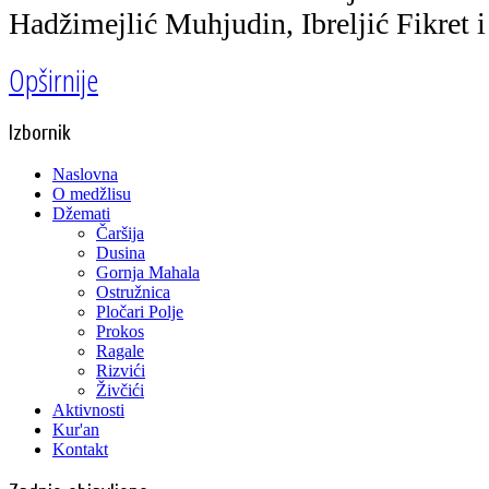
Hadžimejlić Muhjudin, Ibreljić Fikret 
Opširnije
Izbornik
Naslovna
O medžlisu
Džemati
Čaršija
Dusina
Gornja Mahala
Ostružnica
Pločari Polje
Prokos
Ragale
Rizvići
Živčići
Aktivnosti
Kur'an
Kontakt