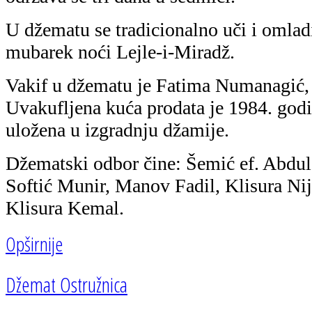
U džematu se tradicionalno uči i oml
mubarek noći Lejle-i-Miradž.
Vakif u džematu je Fatima Numanagić, 
Uvakufljena kuća prodata je 1984. godin
uložena u izgradnju džamije.
Džematski odbor čine: Šemić ef. Abdul
Softić Munir, Manov Fadil, Klisura Ni
Klisura Kemal.
Opširnije
Džemat Ostružnica