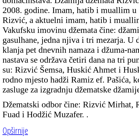
domaćinstava. Džamija džemata Rizvići
2008. godine. Imam, hatib i muallim u 
Rizvić, a aktuelni imam, hatib i mualli
Vakufsku imovinu džemata čine: džamija
gasulhane, jedna njiva i tri mezarja. U
klanja pet dnevnih namaza i džuma-na
nastava se održava četiri dana na tri pu
su: Rizvić Šemsa, Huskić Ahmet i Husk
rodno mjesto hadži Ramiz ef. Pašića, k
zasluge za izgradnju džematske džamij
Džematski odbor čine: Rizvić Mirhat, 
Fuad i Hodžić Muzafer. .
Opširnije