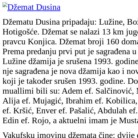
Džematu Dusina pripadaju: Lužine, Bo
Hotigošće. Džemat se nalazi 13 km ju
pravcu Konjica. Džemat broji 160 doma
Prema predanju prvi put je sagrađena u
Lužine džamija je srušena 1993. godine
nje sagrađena je nova džamija kao i n
koji je također srušen 1993. godine. Do
muallimi bili su: Adem ef. Salčinović, 
Alija ef. Mujagić, Ibrahim ef. Kobilica
ef. Kršić, Enver ef. Pašalić, Abdulah ef
Edin ef. Rojo, a aktuelni imam je Musta
Vakufsku imovinu džemata čine: dvije 