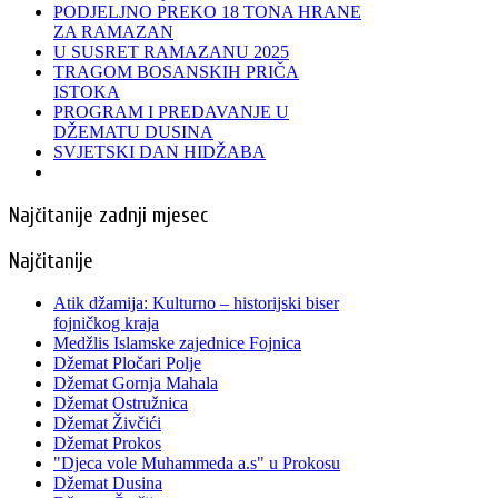
PODJELJNO PREKO 18 TONA HRANE
ZA RAMAZAN
U SUSRET RAMAZANU 2025
TRAGOM BOSANSKIH PRIČA
ISTOKA
PROGRAM I PREDAVANJE U
DŽEMATU DUSINA
SVJETSKI DAN HIDŽABA
Najčitanije zadnji mjesec
Najčitanije
Atik džamija: Kulturno – historijski biser
fojničkog kraja
Medžlis Islamske zajednice Fojnica
Džemat Pločari Polje
Džemat Gornja Mahala
Džemat Ostružnica
Džemat Živčići
Džemat Prokos
"Djeca vole Muhammeda a.s" u Prokosu
Džemat Dusina