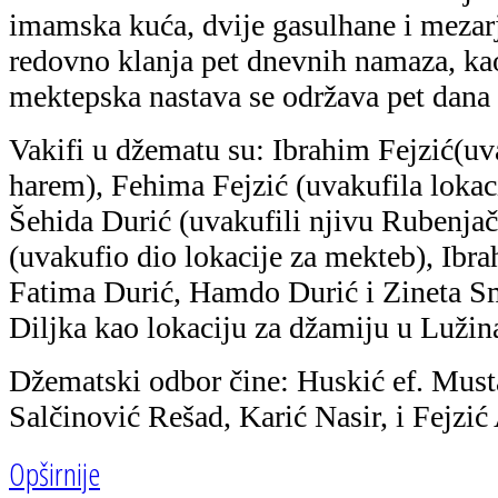
imamska kuća, dvije gasulhane i mezar
redovno klanja pet dnevnih namaza, ka
mektepska nastava se održava pet dana 
Vakifi u džematu su: Ibrahim Fejzić(uv
harem), Fehima Fejzić (uvakufila lokaci
Šehida Durić (uvakufili njivu Rubenja
(uvakufio dio lokacije za mekteb), Ibr
Fatima Durić, Hamdo Durić i Zineta Sm
Diljka kao lokaciju za džamiju u Luži
Džematski odbor čine: Huskić ef. Mus
Salčinović Rešad, Karić Nasir, i Fejzić 
Opširnije