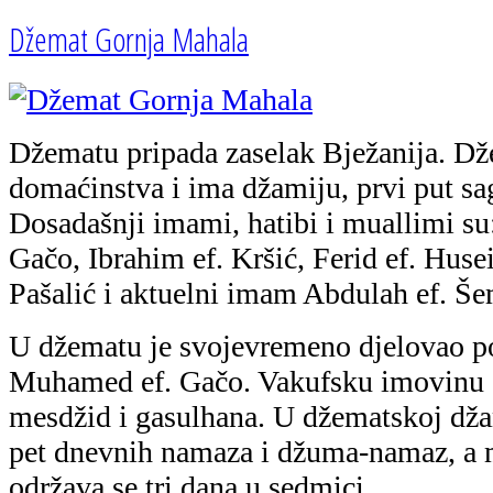
Džemat Gornja Mahala
Džematu pripada zaselak Bježanija. Dž
domaćinstva i ima džamiju, prvi put sa
Dosadašnji imami, hatibi i muallimi s
Gačo, Ibrahim ef. Kršić, Ferid ef. Huse
Pašalić i aktuelni imam Abdulah ef. Še
U džematu je svojevremeno djelovao poz
Muhamed ef. Gačo. Vakufsku imovinu d
mesdžid i gasulhana. U džematskoj dža
pet dnevnih namaza i džuma-namaz, a 
održava se tri dana u sedmici.