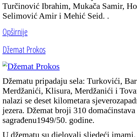
Turčinović Ibrahim, Mukača Samir, Ho
Selimović Amir i Mehić Seid. .
Opširnije
Džemat Prokos
Džematu pripadaju sela: Turkovići, Bar
Merdžanići, Klisura, Merdžanići i Tova
nalazi se deset kilometara sjeverozap
jezera. Džemat broji 310 domaćinstava 
sagrađenu1949/50. godine.
U džematu su djelovali sljedeći imami, 