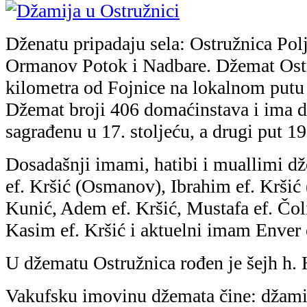
Dženatu pripadaju sela: Ostružnica Pol
Ormanov Potok i Nadbare. Džemat Ostru
kilometra od Fojnice na lokalnom putu 
Džemat broji 406 domaćinstava i ima d
sagrađenu u 17. stoljeću, a drugi put 1
Dosadašnji imami, hatibi i muallimi dž
ef. Kršić (Osmanov), Ibrahim ef. Kršić
Kunić, Adem ef. Kršić, Mustafa ef. Čol
Kasim ef. Kršić i aktuelni imam Enver 
U džematu Ostružnica rođen je šejh h. H
Vakufsku imovinu džemata čine: džamij