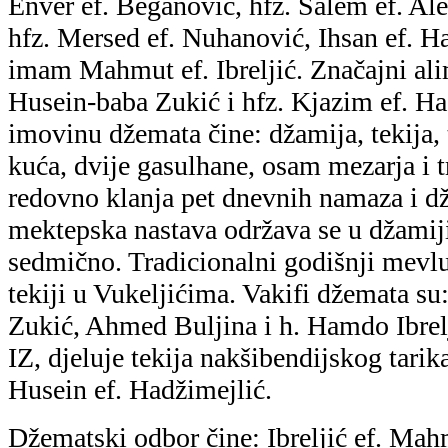
Enver ef. Beganović, hfz. Salem ef. Ale
hfz. Mersed ef. Nuhanović, Ihsan ef. Ha
imam Mahmut ef. Ibreljić. Značajni ali
Husein-baba Zukić i hfz. Kjazim ef. H
imovinu džemata čine: džamija, tekija,
kuća, dvije gasulhane, osam mezarja i t
redovno klanja pet dnevnih namaza i 
mektepska nastava održava se u džamiji 
sedmično. Tradicionalni godišnji mevlu
tekiji u Vukeljićima. Vakifi džemata su
Zukić, Ahmed Buljina i h. Hamdo Ibrel
IZ, djeluje tekija nakšibendijskog tari
Husein ef. Hadžimejlić.
Džematski odbor čine: Ibreljić ef. Mahm