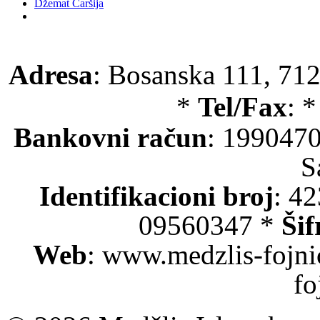
Džemat Čaršija
Adresa
: Bosanska 111, 712
*
Tel/Fax
: 
Bankovni račun
: 199047
S
Identifikacioni broj
: 4
09560347 *
Šif
Web
: www.medzlis-fojni
fo