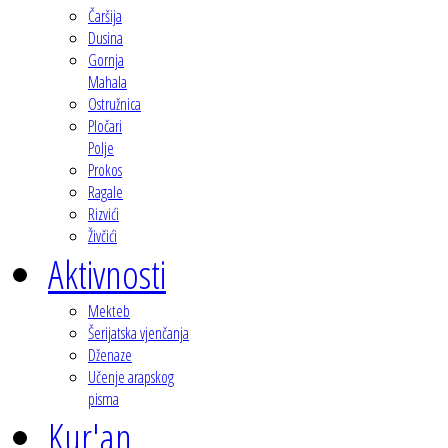
Čaršija
Dusina
Gornja
Mahala
Ostružnica
Pločari
Polje
Prokos
Ragale
Rizvići
Živčići
Aktivnosti
Mekteb
Šerijatska vjenčanja
Dženaze
Učenje arapskog
pisma
Kur'an