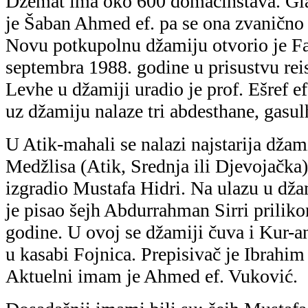
Džemat ima oko 600 domaćinstava. Gl
je Šaban Ahmed ef. pa se ona zvanično
Novu potkupolnu džamiju otvorio je F
septembra 1988. godine u prisustvu rei
Levhe u džamiji uradio je prof. Ešref e
uz džamiju nalaze tri abdesthane, gasul
U Atik-mahali se nalazi najstarija džam
Medžlisa (Atik, Srednja ili Djevojačka
izgradio Mustafa Hidri. Na ulazu u džam
je pisao šejh Abdurrahman Sirri prilik
godine. U ovoj se džamiji čuva i Kur-a
u kasabi Fojnica. Prepisivač je Ibrahi
Aktuelni imam je Ahmed ef. Vuković.