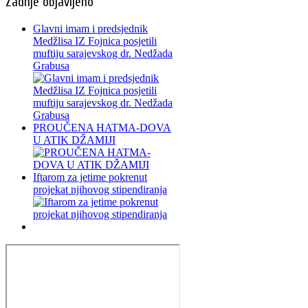
Zadnje objavljeno
Glavni imam i predsjednik
Medžlisa IZ Fojnica posjetili
muftiju sarajevskog dr. Nedžada
Grabusa
PROUČENA HATMA-DOVA
U ATIK DŽAMIJI
Iftarom za jetime pokrenut
projekat njihovog stipendiranja