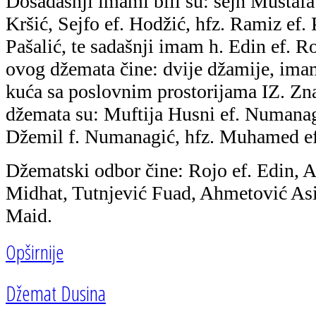
Dosadašnji imami bili su: šejh Mustafa 
Kršić, Sejfo ef. Hodžić, hfz. Ramiz ef. 
Pašalić, te sadašnji imam h. Edin ef. 
ovog džemata čine: dvije džamije, im
kuća sa poslovnim prostorijama IZ. Zna
džemata su: Muftija Husni ef. Numanag
Džemil f. Numanagić, hfz. Muhamed ef
Džematski odbor čine: Rojo ef. Edin, A
Midhat, Tutnjević Fuad, Ahmetović Asi
Maid.
Opširnije
Džemat Dusina