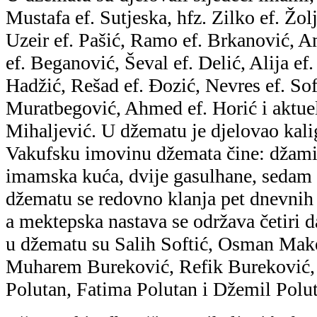
Mustafa ef. Sutjeska, hfz. Zilko ef. Žol
Uzeir ef. Pašić, Ramo ef. Brkanović, A
ef. Beganović, Ševal ef. Delić, Alija ef.
Hadžić, Rešad ef. Đozić, Nevres ef. Soft
Muratbegović, Ahmed ef. Horić i aktue
Mihaljević. U džematu je djelovao kalig
Vakufsku imovinu džemata čine: džamij
imamska kuća, dvije gasulhane, sedam 
džematu se redovno klanja pet dnevni
a mektepska nastava se održava četiri d
u džematu su Salih Softić, Osman Mak
Muharem Bureković, Refik Bureković, 
Polutan, Fatima Polutan i Džemil Polu