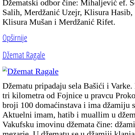
Džematski odbor čine: Mihaljević ef. 
Salih, Merdžanić Uzejr, Klisura Hasib
Klisura Mušan i Merdžanić Rifet.
Opširnije
Džemat Ragale
Džematu pripadaju sela Bašići i Varke.
tri kilometra od Fojnice u pravcu Prok
broji 100 domaćinstava i ima džamiju 
Aktuelni imam, hatib i muallim u džem
Vakufsku imovinu džemata čine: džamij
mezarje. U džematu se u džamiji klanja