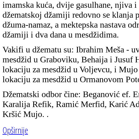
imamska kuća, dvije gasulhane, njiva i
džematskoj džamiji redovno se klanja 
džuma-namaz, a mektepska nastava odr
džamiji i dva dana u mesdžidima.
Vakifi u džematu su: Ibrahim Meša - uv
mesdžid u Graboviku, Behaija i Jusuf H
lokaciju za mesdžid u Voljevcu, i Muj
lokaciju za mesdžid u Ormanovom Pot
Džematski odbor čine: Beganović ef. E
Karalija Refik, Ramić Merfid, Karić Ad
Kršić Mujo. .
Opširnije