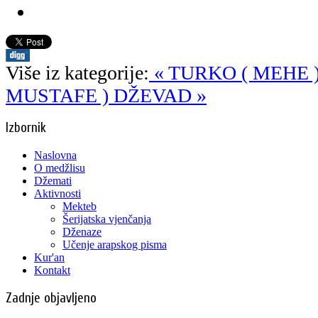
Više iz kategorije:
« TURKO ( MEHE 
MUSTAFE ) DŽEVAD »
Izbornik
Naslovna
O medžlisu
Džemati
Aktivnosti
Mekteb
Šerijatska vjenčanja
Dženaze
Učenje arapskog pisma
Kur'an
Kontakt
Zadnje objavljeno