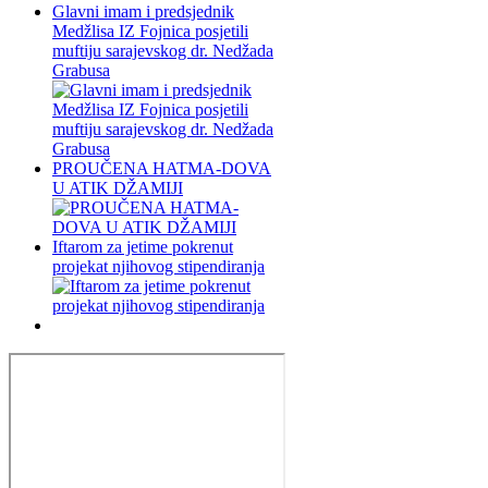
Glavni imam i predsjednik
Medžlisa IZ Fojnica posjetili
muftiju sarajevskog dr. Nedžada
Grabusa
PROUČENA HATMA-DOVA
U ATIK DŽAMIJI
Iftarom za jetime pokrenut
projekat njihovog stipendiranja