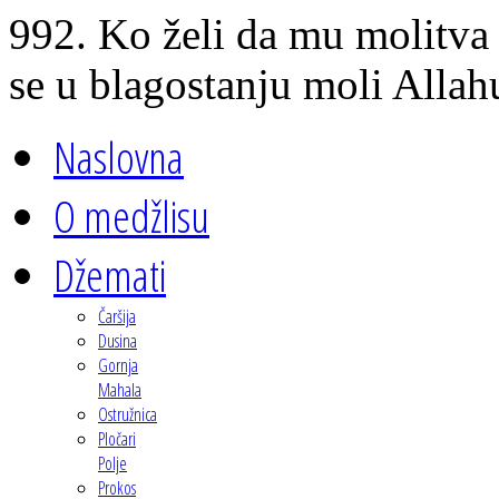
992. Ko želi da mu molitva 
se u blagostanju moli Allah
Naslovna
O medžlisu
Džemati
Čaršija
Dusina
Gornja
Mahala
Ostružnica
Pločari
Polje
Prokos