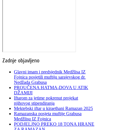
Zadnje objavljeno
Glavni imam i predsjednik Medžlisa IZ
Fojnica posjetili muftiju sarajevskog dr.
Nedžada Grabusa
PROUČENA HATMA-DOVA U ATIK
DŽAMIJI
Iftarom za jetime pokrenut projekat
njihovog stipendiranja
Mektebski iftar u kiraethani Ramazan 2025
Ramazanska posjeta muftije Grabusa
Medžlisu IZ Fojnica
PODJELJNO PREKO 18 TONA HRANE
ZA RAMAZAN