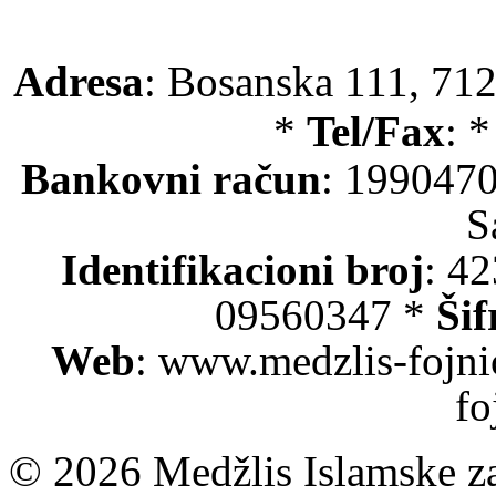
Adresa
: Bosanska 111, 712
*
Tel/Fax
: 
Bankovni račun
: 199047
S
Identifikacioni broj
: 4
09560347 *
Šif
Web
: www.medzlis-fojni
fo
© 2026 Medžlis Islamske za