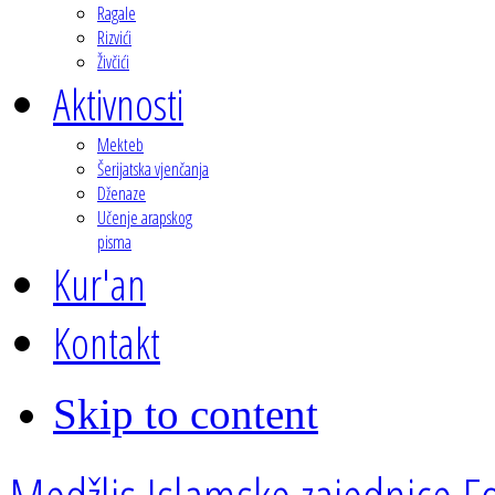
Ragale
Rizvići
Živčići
Aktivnosti
Mekteb
Šerijatska vjenčanja
Dženaze
Učenje arapskog
pisma
Kur'an
Kontakt
Skip to content