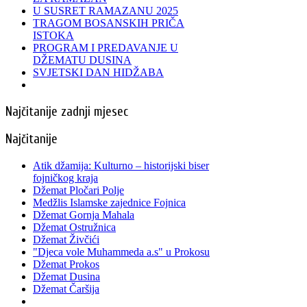
U SUSRET RAMAZANU 2025
TRAGOM BOSANSKIH PRIČA
ISTOKA
PROGRAM I PREDAVANJE U
DŽEMATU DUSINA
SVJETSKI DAN HIDŽABA
Najčitanije zadnji mjesec
Najčitanije
Atik džamija: Kulturno – historijski biser
fojničkog kraja
Džemat Pločari Polje
Medžlis Islamske zajednice Fojnica
Džemat Gornja Mahala
Džemat Ostružnica
Džemat Živčići
"Djeca vole Muhammeda a.s" u Prokosu
Džemat Prokos
Džemat Dusina
Džemat Čaršija