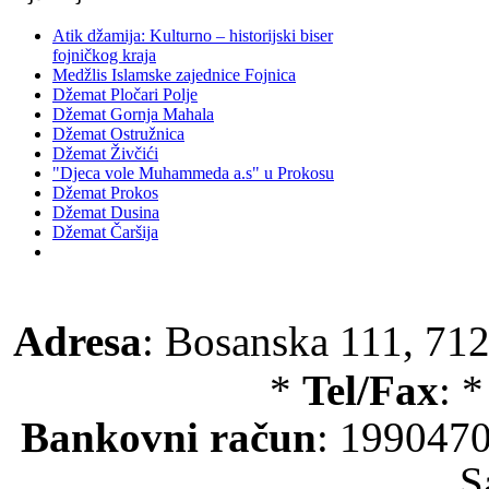
Atik džamija: Kulturno – historijski biser
fojničkog kraja
Medžlis Islamske zajednice Fojnica
Džemat Pločari Polje
Džemat Gornja Mahala
Džemat Ostružnica
Džemat Živčići
"Djeca vole Muhammeda a.s" u Prokosu
Džemat Prokos
Džemat Dusina
Džemat Čaršija
Adresa
: Bosanska 111, 712
*
Tel/Fax
: 
Bankovni račun
: 199047
S