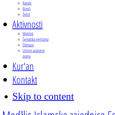
Ragale
Rizvići
Živčići
Aktivnosti
Mekteb
Šerijatska vjenčanja
Dženaze
Učenje arapskog
pisma
Kur'an
Kontakt
Skip to content