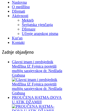
Naslovna
O medžlisu
Džemati
Aktivnosti
Mekteb
Šerijatska vjenčanja
Dženaze
Učenje arapskog pisma
Kur'an
Kontakt
Zadnje objavljeno
Glavni imam i predsjednik
Medžlisa IZ Fojnica posjetili
muftiju sarajevskog dr. Nedžada
Grabusa
PROUČENA HATMA-DOVA
U ATIK DŽAMIJI