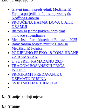
Zadnje objavljeno
Glavni imam i predsjednik Medžlisa IZ
Fojnica posjetili muftiju sarajevskog dr.
Nedžada Grabusa
PROUČENA HATMA-DOVA U ATIK
DŽAMIJI
Iftarom za jetime pokrenut projekat
njihovog stipendiranja
Mektebski iftar u kiraethani Ramazan 2025
Ramazanska posjeta muftije Grabusa
Medžlisu IZ Fojnica
PODJELJNO PREKO 18 TONA HRANE
ZA RAMAZAN
U SUSRET RAMAZANU 2025
TRAGOM BOSANSKIH PRIČA
ISTOKA
PROGRAM I PREDAVANJE U
DŽEMATU DUSINA
SVJETSKI DAN HIDŽABA
Najčitanije zadnji mjesec
Najčitanije