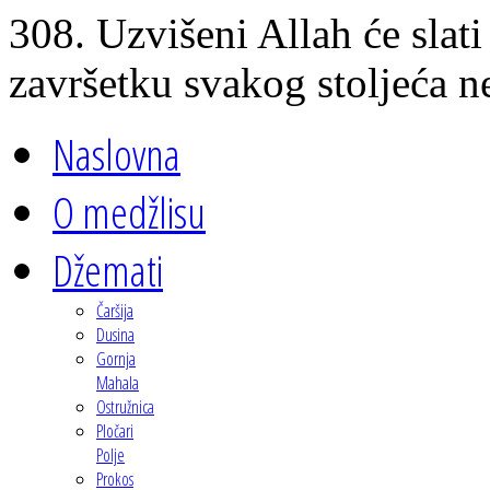
308. Uzvišeni Allah će sla
završetku svakog stoljeća n
Naslovna
O medžlisu
Džemati
Čaršija
Dusina
Gornja
Mahala
Ostružnica
Pločari
Polje
Prokos