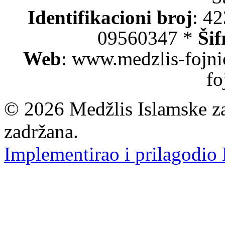
Identifikacioni broj
: 4
09560347 *
Šif
Web
: www.medzlis-fojni
fo
© 2026 Medžlis Islamske za
zadržana.
Implementirao i prilagodio