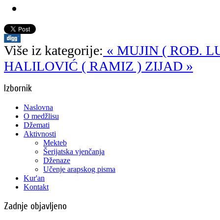
Više iz kategorije:
« MUJIN ( ROĐ. L
HALILOVIĆ ( RAMIZ ) ZIJAD »
Izbornik
Naslovna
O medžlisu
Džemati
Aktivnosti
Mekteb
Šerijatska vjenčanja
Dženaze
Učenje arapskog pisma
Kur'an
Kontakt
Zadnje objavljeno