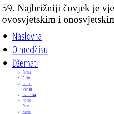
59. Najbrižniji čovjek je vj
ovosvjetskim i onosvjetski
Naslovna
O medžlisu
Džemati
Čaršija
Dusina
Gornja
Mahala
Ostružnica
Pločari
Polje
Prokos