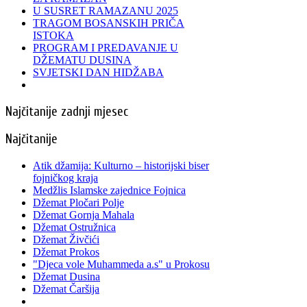
U SUSRET RAMAZANU 2025
TRAGOM BOSANSKIH PRIČA
ISTOKA
PROGRAM I PREDAVANJE U
DŽEMATU DUSINA
SVJETSKI DAN HIDŽABA
Najčitanije zadnji mjesec
Najčitanije
Atik džamija: Kulturno – historijski biser
fojničkog kraja
Medžlis Islamske zajednice Fojnica
Džemat Pločari Polje
Džemat Gornja Mahala
Džemat Ostružnica
Džemat Živčići
Džemat Prokos
"Djeca vole Muhammeda a.s" u Prokosu
Džemat Dusina
Džemat Čaršija