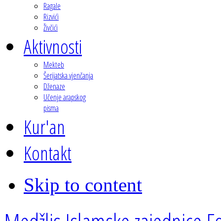
Ragale
Rizvići
Živčići
Aktivnosti
Mekteb
Šerijatska vjenčanja
Dženaze
Učenje arapskog
pisma
Kur'an
Kontakt
Skip to content