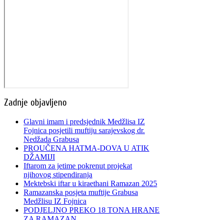
Zadnje objavljeno
Glavni imam i predsjednik Medžlisa IZ
Fojnica posjetili muftiju sarajevskog dr.
Nedžada Grabusa
PROUČENA HATMA-DOVA U ATIK
DŽAMIJI
Iftarom za jetime pokrenut projekat
njihovog stipendiranja
Mektebski iftar u kiraethani Ramazan 2025
Ramazanska posjeta muftije Grabusa
Medžlisu IZ Fojnica
PODJELJNO PREKO 18 TONA HRANE
ZA RAMAZAN