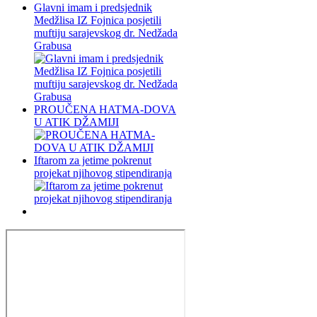
Glavni imam i predsjednik
Medžlisa IZ Fojnica posjetili
muftiju sarajevskog dr. Nedžada
Grabusa
PROUČENA HATMA-DOVA
U ATIK DŽAMIJI
Iftarom za jetime pokrenut
projekat njihovog stipendiranja