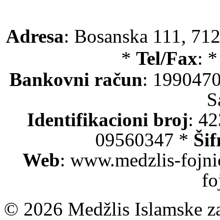
Adresa
: Bosanska 111, 712
*
Tel/Fax
: 
Bankovni račun
: 199047
S
Identifikacioni broj
: 4
09560347 *
Šif
Web
: www.medzlis-fojni
fo
© 2026 Medžlis Islamske za