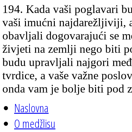
194. Kada vaši poglavari b
vaši imućni najdarežljiviji,
obavljali dogovarajući se 
živjeti na zemlji nego biti
budu upravljali najgori međ
tvrdice, a vaše važne poslo
onda vam je bolje biti pod 
Naslovna
O medžlisu