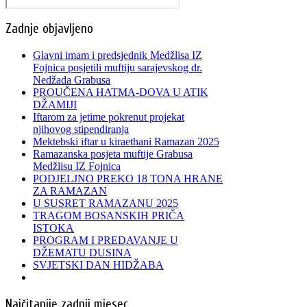
Zadnje objavljeno
Glavni imam i predsjednik Medžlisa IZ
Fojnica posjetili muftiju sarajevskog dr.
Nedžada Grabusa
PROUČENA HATMA-DOVA U ATIK
DŽAMIJI
Iftarom za jetime pokrenut projekat
njihovog stipendiranja
Mektebski iftar u kiraethani Ramazan 2025
Ramazanska posjeta muftije Grabusa
Medžlisu IZ Fojnica
PODJELJNO PREKO 18 TONA HRANE
ZA RAMAZAN
U SUSRET RAMAZANU 2025
TRAGOM BOSANSKIH PRIČA
ISTOKA
PROGRAM I PREDAVANJE U
DŽEMATU DUSINA
SVJETSKI DAN HIDŽABA
Najčitanije zadnji mjesec