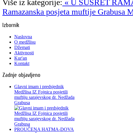
Više iz kategorije:
« U SUSRET RAM
Ramazanska posjeta muftije Grabusa M
Izbornik
Naslovna
O medžlisu
Džemati
Aktivnosti
Kur'an
Kontakt
Zadnje objavljeno
Glavni imam i predsjednik
Medžlisa IZ Fojnica posjetili
muftiju sarajevskog dr. Nedžada
Grabusa
PROUČENA HATMA-DOVA