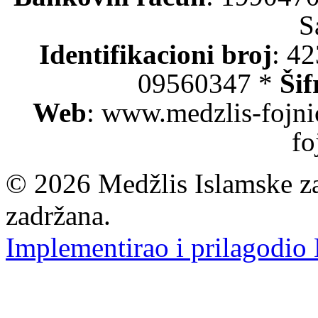
S
Identifikacioni broj
: 4
09560347 *
Šif
Web
: www.medzlis-fojni
fo
© 2026 Medžlis Islamske za
zadržana.
Implementirao i prilagodio