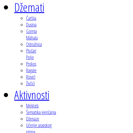
Džemati
Čaršija
Dusina
Gornja
Mahala
Ostružnica
Pločari
Polje
Prokos
Ragale
Rizvići
Živčići
Aktivnosti
Mekteb
Šerijatska vjenčanja
Dženaze
Učenje arapskog
pisma