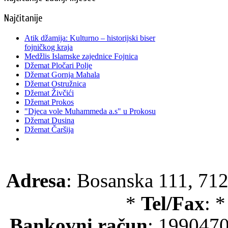
Najčitanije
Atik džamija: Kulturno – historijski biser
fojničkog kraja
Medžlis Islamske zajednice Fojnica
Džemat Pločari Polje
Džemat Gornja Mahala
Džemat Ostružnica
Džemat Živčići
Džemat Prokos
"Djeca vole Muhammeda a.s" u Prokosu
Džemat Dusina
Džemat Čaršija
Adresa
: Bosanska 111, 712
*
Tel/Fax
: 
Bankovni račun
: 199047