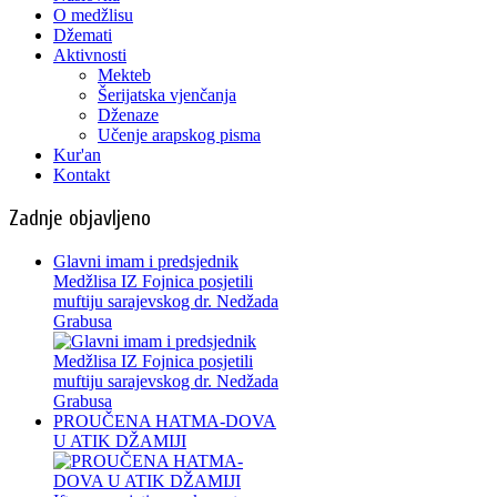
O medžlisu
Džemati
Aktivnosti
Mekteb
Šerijatska vjenčanja
Dženaze
Učenje arapskog pisma
Kur'an
Kontakt
Zadnje objavljeno
Glavni imam i predsjednik
Medžlisa IZ Fojnica posjetili
muftiju sarajevskog dr. Nedžada
Grabusa
PROUČENA HATMA-DOVA
U ATIK DŽAMIJI