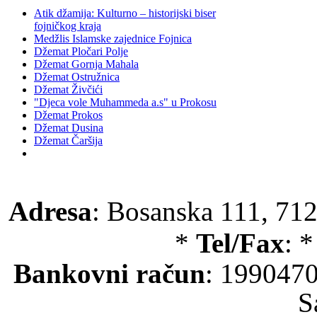
Atik džamija: Kulturno – historijski biser
fojničkog kraja
Medžlis Islamske zajednice Fojnica
Džemat Pločari Polje
Džemat Gornja Mahala
Džemat Ostružnica
Džemat Živčići
"Djeca vole Muhammeda a.s" u Prokosu
Džemat Prokos
Džemat Dusina
Džemat Čaršija
Adresa
: Bosanska 111, 712
*
Tel/Fax
: 
Bankovni račun
: 199047
S