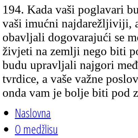
194. Kada vaši poglavari b
vaši imućni najdarežljiviji,
obavljali dogovarajući se 
živjeti na zemlji nego biti
budu upravljali najgori međ
tvrdice, a vaše važne poslo
onda vam je bolje biti pod 
Naslovna
O medžlisu