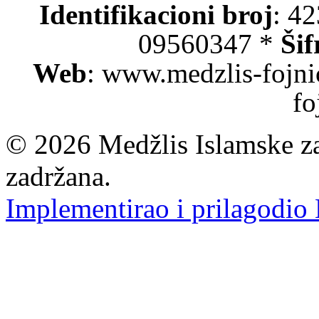
Identifikacioni broj
: 4
09560347 *
Šif
Web
: www.medzlis-fojni
fo
© 2026 Medžlis Islamske za
zadržana.
Implementirao i prilagodio