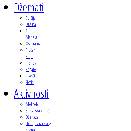
Džemati
Čaršija
Dusina
Gornja
Mahala
Ostružnica
Pločari
Polje
Prokos
Ragale
Rizvići
Živčići
Aktivnosti
Mekteb
Šerijatska vjenčanja
Dženaze
Učenje arapskog
pisma