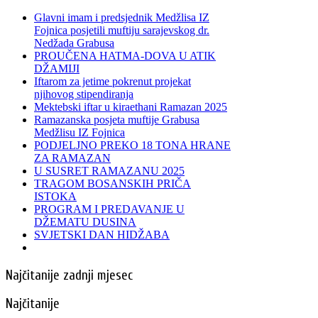
Glavni imam i predsjednik Medžlisa IZ
Fojnica posjetili muftiju sarajevskog dr.
Nedžada Grabusa
PROUČENA HATMA-DOVA U ATIK
DŽAMIJI
Iftarom za jetime pokrenut projekat
njihovog stipendiranja
Mektebski iftar u kiraethani Ramazan 2025
Ramazanska posjeta muftije Grabusa
Medžlisu IZ Fojnica
PODJELJNO PREKO 18 TONA HRANE
ZA RAMAZAN
U SUSRET RAMAZANU 2025
TRAGOM BOSANSKIH PRIČA
ISTOKA
PROGRAM I PREDAVANJE U
DŽEMATU DUSINA
SVJETSKI DAN HIDŽABA
Najčitanije zadnji mjesec
Najčitanije