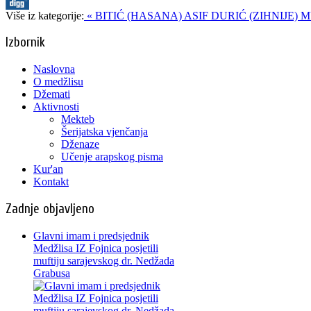
Više iz kategorije:
« BITIĆ (HASANA) ASIF
DURIĆ (ZIHNIJE) M
Izbornik
Naslovna
O medžlisu
Džemati
Aktivnosti
Mekteb
Šerijatska vjenčanja
Dženaze
Učenje arapskog pisma
Kur'an
Kontakt
Zadnje objavljeno
Glavni imam i predsjednik
Medžlisa IZ Fojnica posjetili
muftiju sarajevskog dr. Nedžada
Grabusa