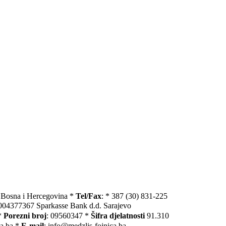
, Bosna i Hercegovina *
Tel/Fax
: * 387 (30) 831-225
004377367 Sparkasse Bank d.d. Sarajevo
*
Porezni broj
: 09560347 *
Šifra djelatnosti
91.310
ca.ba *
E-mail
: info@medzlis-fojnica.ba