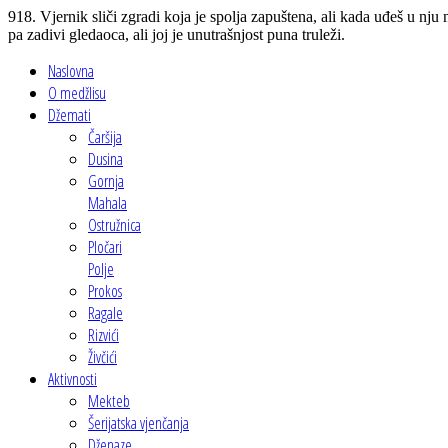
918. Vjernik sliči zgradi koja je spolja zapuštena, ali kada uđeš u nju n
pa zadivi gledaoca, ali joj je unutrašnjost puna truleži.
Naslovna
O medžlisu
Džemati
Čaršija
Dusina
Gornja
Mahala
Ostružnica
Pločari
Polje
Prokos
Ragale
Rizvići
Živčići
Aktivnosti
Mekteb
Šerijatska vjenčanja
Dženaze