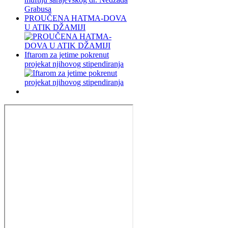
PROUČENA HATMA-DOVA
U ATIK DŽAMIJI
Iftarom za jetime pokrenut
projekat njihovog stipendiranja