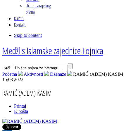
Učenje arapskog
pisma
Kur'an
Kontakt
Skip to content
Medžlis Islamske zajednice Fojnica
traži...
Početna
Aktivnosti
Dženaze
RAMIĆ (ADEM) KASIM
15/03 2023
RAMIĆ (ADEM) KASIM
Printaj
E-pošta