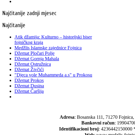
Najčitanije zadnji mjesec
Najčitanije
Atik džamija: Kulturno – historijski biser
fojničkog kraja
Medžlis Islamske zajednice Fojnica
Džemat Pločari Polje
Džemat Gornja Mahala
Džemat Ostružnica
Džemat Živčići
"Djeca vole Muhammeda a.s" u Prokosu
Džemat Prokos
Džemat Dusina
Džemat Čaršija
Adresa
: Bosanska 111, 71270 Fojnica
Bankovni račun
: 1990470
Identifikacioni broj
: 4236442150000 
Web
: www.medzlis-fojni