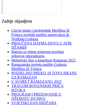
Zadnje objavljeno
Glavni imam i predsjednik Medžlisa IZ
Fojnica posjetili muftiju sarajevskog dr.
Nedžada Grabusa
PROUČENA HATMA-DOVA U ATIK
DŽAMIJI
Iftarom za jetime pokrenut projekat
njihovog stipendiranja
Mektebski iftar u kiraethani Ramazan 2025
Ramazanska posjeta muftije Grabusa
Medžlisu IZ Fojnica
PODJELJNO PREKO 18 TONA HRANE
ZA RAMAZAN
U SUSRET RAMAZANU 2025
TRAGOM BOSANSKIH PRIČA
ISTOKA
PROGRAM I PREDAVANJE U
DŽEMATU DUSINA
SVJETSKI DAN HIDŽABA